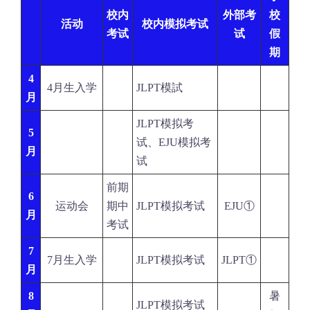
校内
外部考
校
活动
校内模拟考试
考试
试
假
期
4
4月生入学
JLPT模試
月
JLPT模拟考
5
试、EJU模拟考
月
试
前期
6
运动会
期中
JLPT模拟考试
EJU①
月
考试
7
7月生入学
JLPT模拟考试
JLPT①
月
8
暑
JLPT模拟考试