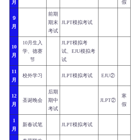
月
假
前期
９
期末
JLPT模拟考试
月
考试
10月生入
JLPT模拟考
10
学、德赛
试、EJU模拟考
月
节
试
11
校外学习
JLPT模拟考试
EJU②
月
后期
12
寒
圣诞晚会
期中
JLPT②
月
假
考试
1
新春试笔
JLPT模拟考试
月