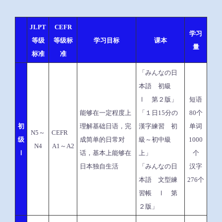
JLPT
CEFR
学习
等级
等级标
学习目标
课本
量
标准
准
「みんなの日
本語 初級
Ⅰ 第２版」
短语
能够在一定程度上
「１日15分の
80个
初
理解基础日语，完
漢字練習 初
单词
N5～
CEFR
级
成简单的日常对
級～初中級
1000
N4
A1～A2
Ⅰ
话，基本上能够在
上」
个
日本独自生活
「みんなの日
汉字
本語 文型練
276个
習帳 Ⅰ 第
２版」