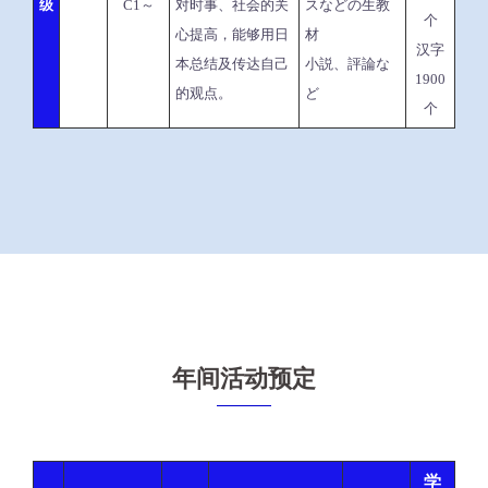
级
C1～
对时事、社会的关
スなどの生教
个
心提高，能够用日
材
汉字
本总结及传达自己
小説、評論な
1900
的观点。
ど
个
年间活动预定
学