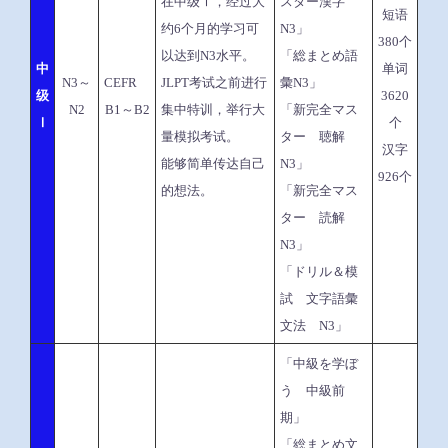
在中级Ⅰ，经过大
スター漢字
短语
约6个月的学习可
N3」
380个
以达到N3水平。
「総まとめ語
中
单词
N3～
CEFR
JLPT考试之前进行
彙N3」
级
3620
N2
B1～B2
集中特训，举行大
「新完全マス
Ⅰ
个
量模拟考试。
ター 聴解
汉字
能够简单传达自己
N3」
926个
的想法。
「新完全マス
ター 読解
N3」
「ドリル＆模
試 文字語彙
文法 N3」
「中級を学ぼ
う 中級前
期」
「総まとめ文