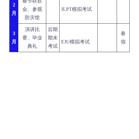
春节联欢
2
会、参观
JLPT模拟考试
月
防灾馆
演讲比
后期
3
春
赛、毕业
期末
月
EJU模拟考试
假
典礼
考试