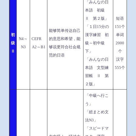
「みんなの日
本語 初級
Ⅱ 第２版」
短语
「１日15分の
151个
能够简单传达自己
初
漢字練習 初
单词
N4～
CEFR
的意思和希望，能
级
級～初中級
2000
N3
A2～B1
够说更符合社会规
Ⅱ
下」
个
范的日语
「みんなの日
汉字
本語 文型練
555个
習帳 Ⅱ 第
２版」
「中級へ行こ
う」
「総まとめ文
法N3」
「スピードマ