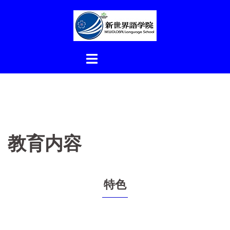
コ
ン
テ
ン
ツ
へ
ス
キ
ッ
プ
教育内容
特色