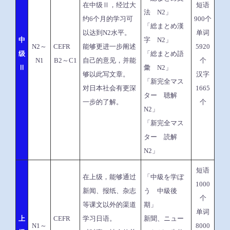
在中级Ⅱ，经过大
短语
法 N2」
约6个月的学习可
900个
「総まとめ漢
以达到N2水平。
单词
中
字 N2」
N2～
CEFR
能够更进一步阐述
5920
级
「総まとめ語
N1
B2～C1
自己的意见，并能
个
Ⅱ
彙 N2」
够以此写文章。
汉字
「新完全マス
对日本社会有更深
1665
ター 聴解
一步的了解。
个
N2」
「新完全マス
ター 読解
N2」
短语
在上级，能够通过
「中級を学ぼ
1000
新闻、报纸、杂志
う 中級後
个
等课文以外的渠道
期」
单词
上
CEFR
学习日语。
新聞、ニュー
N1～
8000