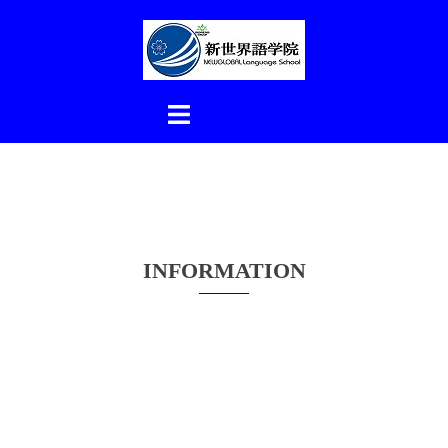
コ
ン
テ
ン
ツ
へ
ス
キ
ッ
プ
INFORMATION